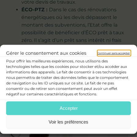
votre devis de travaux.
ÉCO-PTZ :
Dans le cas des rénovations
énergétiques où les devis dépassent le
montant des subventions, l’Etat offre la
possibilité de bénéficier d’ÉCO prêt à taux
zéro. Il s’agit d’un prêt sans intérêt ni frais
des dossier, qui sont proposés directement
Gérer le consentement aux cookies
Continuer sans accepter
par votre banque, sous justificatifs transmis
Pour offrir les meilleures expériences, nous utilisons des
par votre artisan RGE.
technologies telles que les cookies pour stocker et/ou accéder aux
informations des appareils. Le fait de consentir à ces technologies
nous permettra de traiter des données telles que le comportement
de navigation ou les ID uniques sur ce site. Le fait de ne pas
consentir ou de retirer son consentement peut avoir un effet
négatif sur certaines caractéristiques et fonctions.
Accepter
Voir les préférences