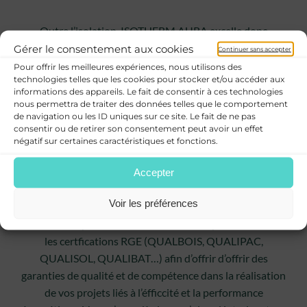
Outre l’isolation, ISOTHERM AURA excelle donc
également dans l’installation de systèmes de chauffage
Gérer le consentement aux cookies
Continuer sans accepter
et de climatisation performants. Nous savons que le
Pour offrir les meilleures expériences, nous utilisons des
technologies telles que les cookies pour stocker et/ou accéder aux
confort thermique de votre maison est essentiel, c’est
informations des appareils. Le fait de consentir à ces technologies
pourquoi nous proposons une gamme de solutions de
nous permettra de traiter des données telles que le comportement
chauffage, y compris des pompes à chaleur, pour
de navigation ou les ID uniques sur ce site. Le fait de ne pas
consentir ou de retirer son consentement peut avoir un effet
répondre à vos besoins spécifiques en matière de chaleur
négatif sur certaines caractéristiques et fonctions.
et d’eau chaude sanitaire.
Accepter
Expertise et Service de Qualité
Voir les préférences
Notre entreprise, ISOTHERM AURA dispose de toutes
les certfications RGE (QUALBOIS, QUALIPAC,
QUALISOL, QUALIBAT…) afin d’offrir d’offrir des
garanties de qualité et de compétence dans la réalisation
de vos projets liés à l’éfficcité et la performance