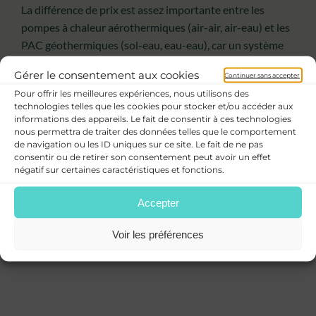
La différence de prix est assez importante entre les
pompes à chaleur aérothermiques (air-air, air-eau) et les
PAC géothermiques (sol-eau, eau-eau), car un système
de chauffage géothermique est plus complexe à installer
Gérer le consentement aux cookies
Continuer sans accepter
et offre un meilleur rendement.
Pour offrir les meilleures expériences, nous utilisons des
technologies telles que les cookies pour stocker et/ou accéder aux
Malgré un investissement initial élevé, le choix du
informations des appareils. Le fait de consentir à ces technologies
système de PAC peut être intéressant pour réduire ses
nous permettra de traiter des données telles que le comportement
de navigation ou les ID uniques sur ce site. Le fait de ne pas
factures d’énergie sur le long terme. D’autant que des
consentir ou de retirer son consentement peut avoir un effet
aides de l’État peuvent vous être accordées pour
négatif sur certaines caractéristiques et fonctions.
l’installation d’une pompe à chaleur dans votre maison.
Accepter
Voir les préférences