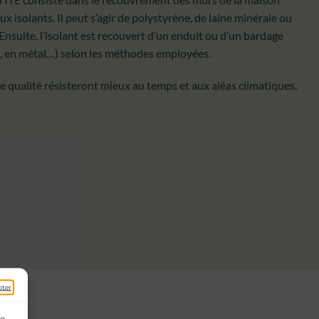
x isolants. Il peut s’agir de polystyrène, de laine minérale ou
 Ensuite, l’isolant est recouvert d’un enduit ou d’un bardage
C, en métal…) selon les méthodes employées.
 qualité résisteront mieux au temps et aux aléas climatiques.
pter
ue