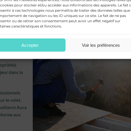
 cookies pour stocker et/ou accéder aux informations des appareils. Le fait 
sentir à ces technologies nous permettra de traiter des données telles que 
portement de navigation ou les ID uniques sur ce site. Le fait de ne pas
sentir ou de retirer son consentement peut avoir un effet négatif sur
taines caractéristiques et fonctions.
olation
Accepter
Voir les préférences
ropriétés
ajeur dans la
fessionnels
ur le volet,
Isotherm Aura
nforme aux