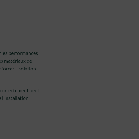
er les performances
es matériaux de
forcer l’isolation
e correctement peut
l’installation.