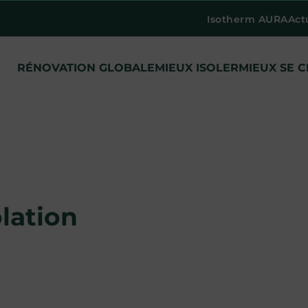
Isotherm AURA
Act
RÉNOVATION GLOBALE
MIEUX ISOLER
MIEUX SE 
lation