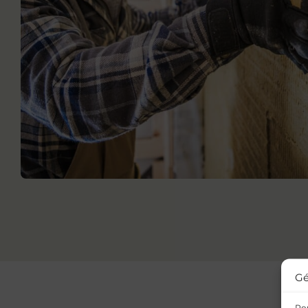
Gé
Pou