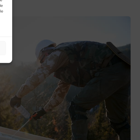
de
le