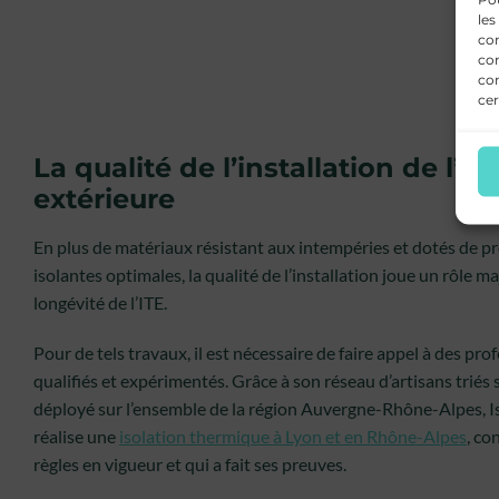
les
con
com
con
cer
La qualité de l’installation de l’is
extérieure
En plus de matériaux résistant aux intempéries et dotés de p
isolantes optimales, la qualité de l’installation joue un rôle m
longévité de l’ITE.
Pour de tels travaux, il est nécessaire de faire appel à des pro
qualifiés et expérimentés. Grâce à son réseau d’artisans triés s
déployé sur l’ensemble de la région Auvergne-Rhône-Alpes, 
réalise une
isolation thermique à Lyon et en Rhône-Alpes
, co
règles en vigueur et qui a fait ses preuves.