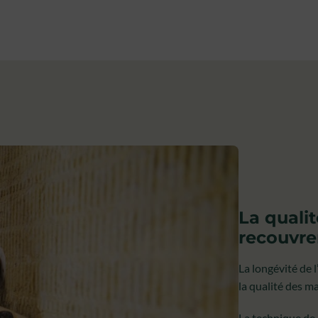
La qualit
recouvr
La longévité de 
la qualité des ma
La technique de 