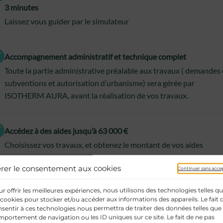
3 minutes
Laissez vous guider par le simulateur
Accompagnement administratif et technique complet
Toute la partie administrative préalable aux travaux ( demandes
subventions et autorisation d’urbanisme) sera gérée par
ISOTHERM AURA, avant la réalisation de vos travaux.
Accédez à des aides jusqu’à 63 000 €
Choisissez vos travaux, et obtenez le montant de vos aides
rer le consentement aux cookies
Continuer sans acce
r offrir les meilleures expériences, nous utilisons des technologies telles q
 cookies pour stocker et/ou accéder aux informations des appareils. Le fait 
sentir à ces technologies nous permettra de traiter des données telles que 
portement de navigation ou les ID uniques sur ce site. Le fait de ne pas