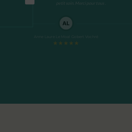
petit soin. Merci pour tous .
Anne Laure Le Moal Gobert Vochré