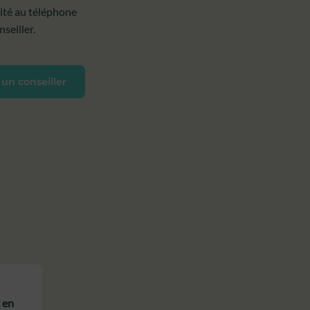
lité au téléphone
seiller.
 un conseiller
x en