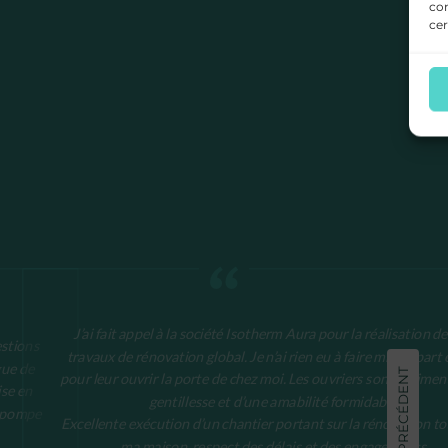
con
cer
J’ai fait appel à la société Isotherm Aura pour la réalisation d
estions
travaux de rénovation global. Je n’ai rien eu à faire mise à part 
gue de
PRÉCÉDENT
pour leur ouvrir la porte de chez moi. Les ouvriers sont vraimen
ise en
gentillesse et d’une amabilité formidable.
> pompe
Excellente exécution d’un chantier portant sur la rénovation to
ma maison, respect des délais et des engagements.