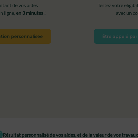
tant de vos aides
Testez votre éligibi
n ligne,
en 3 minutes !
avec un con
ation personnalisée
Être appelé par
Résultat personnalisé de vos aides, et de la valeur de vos travau