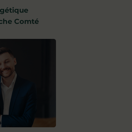
rgétique
nche Comté