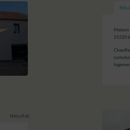
Situ
Maison 
21220 à
Chauffag
cumulus
logemen
Résultat