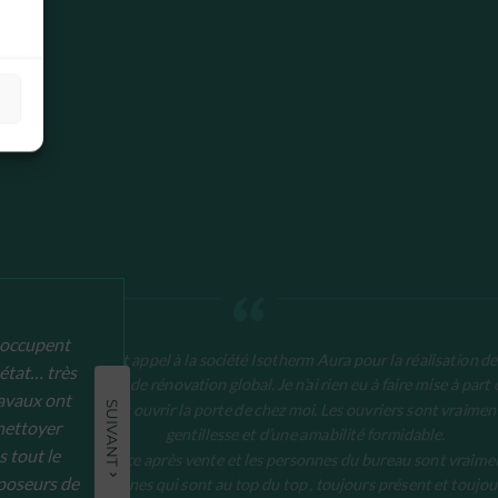
 occupent
J’ai fait appel à la société Isotherm Aura pour la réalisation d
 état… très
travaux de rénovation global. Je n’ai rien eu à faire mise à part 
ravaux ont
pour leur ouvrir la porte de chez moi. Les ouvriers sont vraimen
SUIVANT
 nettoyer
gentillesse et d’une amabilité formidable.
 tout le
Le service après vente et les personnes du bureau sont vraime
 poseurs de
personnes qui sont au top du top , toujours présent et toujou