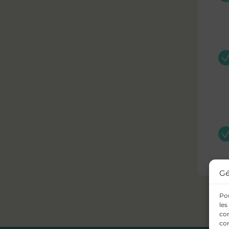
Gé
Pou
les
con
com