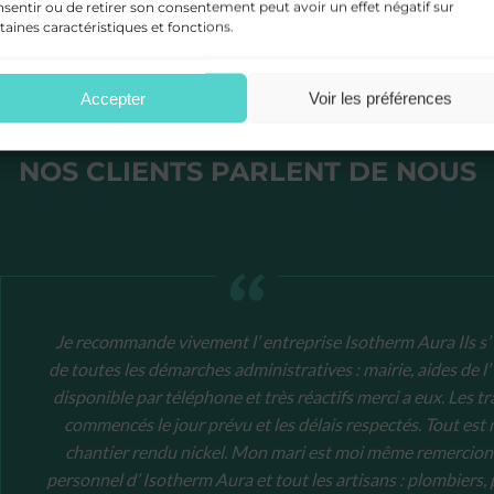
sentir ou de retirer son consentement peut avoir un effet négatif sur
taines caractéristiques et fonctions.
Accepter
Voir les préférences
NOS CLIENTS PARLENT DE NOUS
Je recommande vivement l’ entreprise Isotherm Aura Ils s’
e mes
de toutes les démarches administratives : mairie, aides de l’
être là
disponible par téléphone et très réactifs merci a eux. Les t
t d’une
commencés le jour prévu et les délais respectés. Tout est
chantier rendu nickel. Mon mari est moi même remercions
tale de
personnel d’ Isotherm Aura et tout les artisans : plombiers,